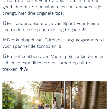
Omdat de zomer voor de deur staat, is het een
goed idee dat de paashaas een buitencadeautje
brengt, hier drie originele tips:
🐰Een onderzoekerstasje van
Spadt
voor kleine
avonturiers om op ontdekking te gaan 🔎
🐰Een kubbspel van
Fairplace
zorgt gegarandeerd
voor spannende tornooien 🫅
🐰En het zoekboek van
Vooruitgelezenkinderen
zit
vol leuke expedities om er samen op uit te
trekken 🌳🐚