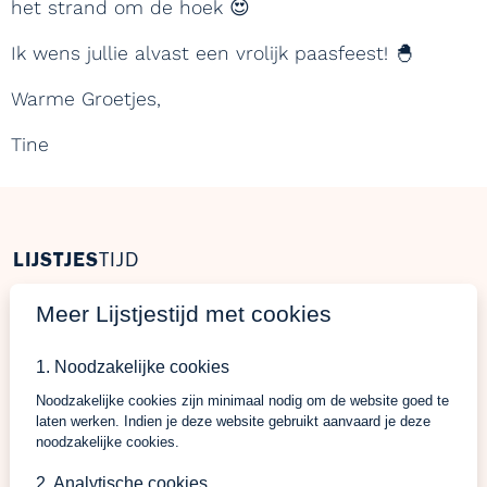
het strand om de hoek 😍
Ik wens jullie alvast een vrolijk paasfeest! 🐣
Warme Groetjes,
Tine
LIJSTJES
TIJD
Welkom op Lijstjestijd, hét online platform om verlanglijstjes
Meer Lijstjestijd met cookies
te maken met producten van gelijk welke webshop.
1. Noodzakelijke cookies
Noodzakelijke cookies zijn minimaal nodig om de website goed te
Bezoekers
laten werken. Indien je deze website gebruikt aanvaard je deze
Shops & belevingen
noodzakelijke cookies.
Verlangslijstjes maken
Wat is de L-club
2. Analytische cookies