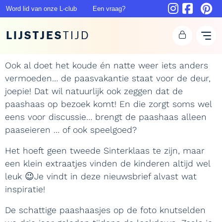
Word lid van onze L-club
Een vraag?
LIJSTJES
TIJD
Ook al doet het koude én natte weer iets anders
vermoeden… de paasvakantie staat voor de deur,
joepie! Dat wil natuurlijk ook zeggen dat de
paashaas op bezoek komt! En die zorgt soms wel
eens voor discussie… brengt de paashaas alleen
paaseieren … of ook speelgoed?
Het hoeft geen tweede Sinterklaas te zijn, maar
een klein extraatjes vinden de kinderen altijd wel
leuk 😉Je vindt in deze nieuwsbrief alvast wat
inspiratie!
De schattige paashaasjes op de foto knutselden