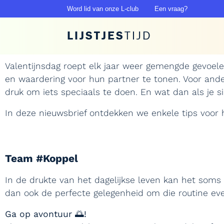
Word lid van onze L-club
Een vraag?
LIJSTJES
TIJD
Valentijnsdag roept elk jaar weer gemengde gevoele
en waardering voor hun partner te tonen. Voor ande
druk om iets speciaals te doen. En wat dan als je s
In deze nieuwsbrief ontdekken we enkele tips voor h
Team #Koppel
In de drukte van het dagelijkse leven kan het soms
dan ook de perfecte gelegenheid om die routine eve
Ga op avontuur 🌅!