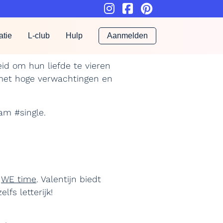
atie
L-club
Hulp
Aanmelden
id om hun liefde te vieren
 met hoge verwachtingen en
am #single.
t
WE time
. Valentijn biedt
fs letterijk!