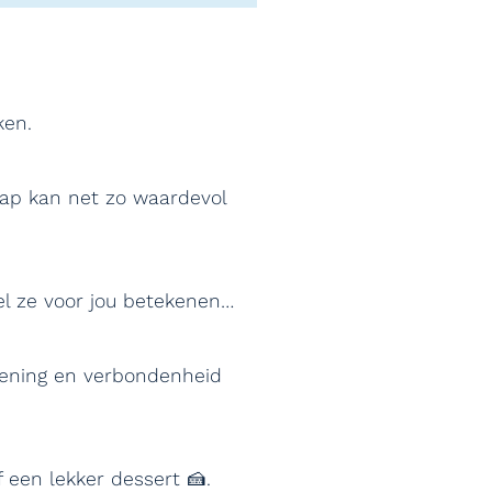
ken.
hap kan net zo waardevol
eel ze voor jou betekenen…
ldoening en verbondenheid
 een lekker dessert 🍰.