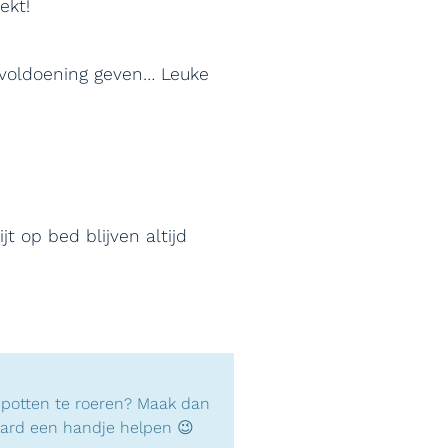
ekt!
 voldoening geven… Leuke
t op bed blijven altijd
de potten te roeren? Maak dan
raard een handje helpen 😉