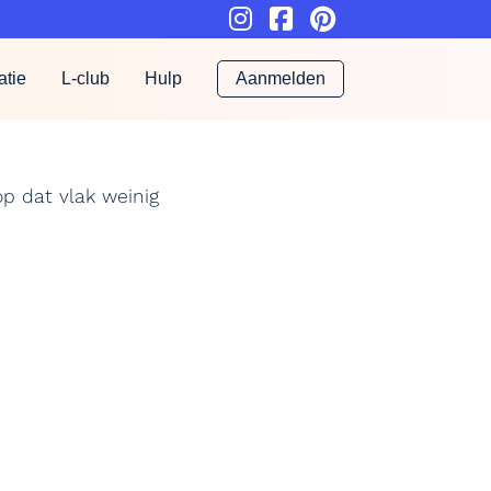
atie
L-club
Hulp
Aanmelden
p dat vlak weinig