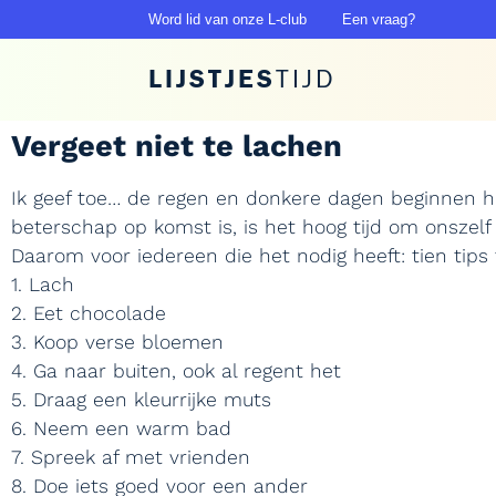
Word lid van onze L-club
Een vraag?
LIJSTJES
TIJD
Vergeet niet te lachen
Ik geef toe… de regen en donkere dagen beginnen h
beterschap op komst is, is het hoog tijd om onszel
Daarom voor iedereen die het nodig heeft: tien tips
1. Lach
2. Eet chocolade
3. Koop verse bloemen
4. Ga naar buiten, ook al regent het
5. Draag een kleurrijke muts
6. Neem een warm bad
7. Spreek af met vrienden
8. Doe iets goed voor een ander