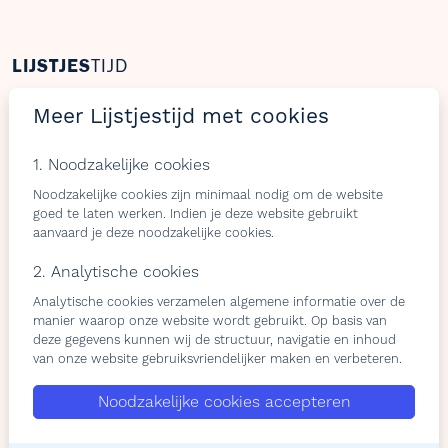
LIJSTJES
TIJD
Welkom op Lijstjestijd, hét online platform om
Meer Lijstjestijd met cookies
verlanglijstjes te maken met producten van gelijk welke
webshop.
1. Noodzakelijke cookies
Noodzakelijke cookies zijn minimaal nodig om de website
goed te laten werken. Indien je deze website gebruikt
aanvaard je deze noodzakelijke cookies.
Bezoekers
Shops & belevingen
2. Analytische cookies
Verlangslijstjes maken
Wat is de L-club
Analytische cookies verzamelen algemene informatie over de
Cadeaulijstje
Wordt lid van onze L-club
manier waarop onze website wordt gebruikt. Op basis van
personaliseren
Contacteer ons
deze gegevens kunnen wij de structuur, navigatie en inhoud
Contacteer ons
van onze website gebruiksvriendelijker maken en verbeteren.
Over ons
Noodzakelijke cookies accepteren
Privacy Policy