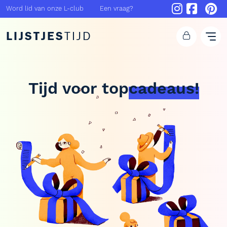
Word lid van onze L-club
Een vraag?
LIJSTJES
TIJD
Tijd voor
top
cadeaus!