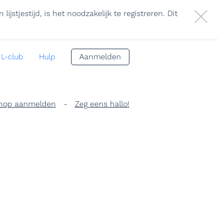
stjestijd, is het noodzakelijk te registreren. Dit
L-club
Hulp
Aanmelden
hop aanmelden
-
Zeg eens hallo!