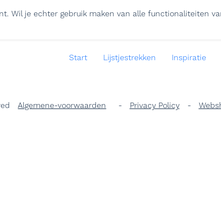
l je echter gebruik maken van alle functionaliteiten van lij
Start
Lijstjestrekken
Inspiratie
ved
Algemene-voorwaarden
-
Privacy Policy
-
Webs