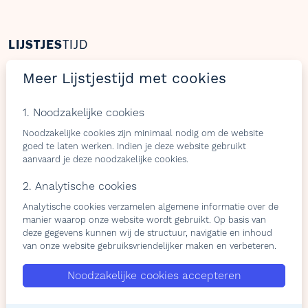
LIJSTJES
TIJD
Welkom op Lijstjestijd, hét online platform om
Meer Lijstjestijd met cookies
verlanglijstjes te maken met producten van gelijk welke
webshop.
1. Noodzakelijke cookies
Noodzakelijke cookies zijn minimaal nodig om de website
goed te laten werken. Indien je deze website gebruikt
aanvaard je deze noodzakelijke cookies.
Bezoekers
Shops & belevingen
2. Analytische cookies
Verlangslijstjes maken
Wat is de L-club
Analytische cookies verzamelen algemene informatie over de
Cadeaulijstje
Wordt lid van onze L-club
manier waarop onze website wordt gebruikt. Op basis van
personaliseren
Contacteer ons
deze gegevens kunnen wij de structuur, navigatie en inhoud
Contacteer ons
van onze website gebruiksvriendelijker maken en verbeteren.
Over ons
Noodzakelijke cookies accepteren
Privacy Policy