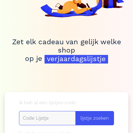
geboortelijstje
Zet elk cadeau van gelijk welke
verlanglijstje
shop
op je
verjaardagslijstje
geboortelijstje
Ik heb al een lijstjes-code:
lijstje zoeken