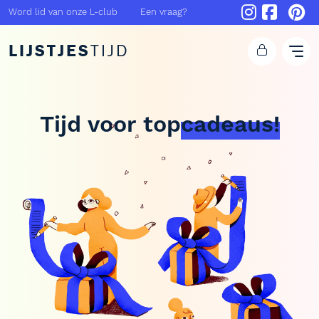
Word lid van onze L-club
Een vraag?
LIJSTJES
TIJD
Tijd voor
top
cadeaus!