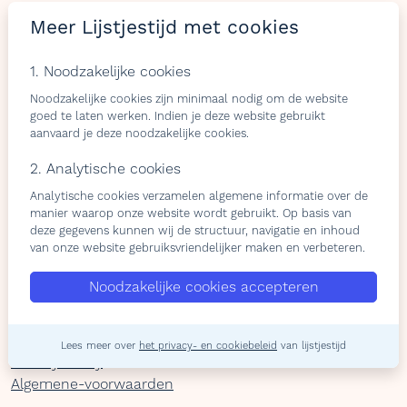
LIJSTJES
TIJD
Meer Lijstjestijd met cookies
Welkom op Lijstjestijd, hét online platform om
1. Noodzakelijke cookies
verlanglijstjes te maken met producten van gelijk welke
webshop.
Noodzakelijke cookies zijn minimaal nodig om de website
goed te laten werken. Indien je deze website gebruikt
aanvaard je deze noodzakelijke cookies.
2. Analytische cookies
Bezoekers
Shops & belevingen
Analytische cookies verzamelen algemene informatie over de
manier waarop onze website wordt gebruikt. Op basis van
Verlangslijstjes maken
Wat is de L-club
deze gegevens kunnen wij de structuur, navigatie en inhoud
Cadeaulijstje
Wordt lid van onze L-club
van onze website gebruiksvriendelijker maken en verbeteren.
personaliseren
Contacteer ons
Contacteer ons
Noodzakelijke cookies accepteren
Over ons
Lees meer over
het privacy- en cookiebeleid
van lijstjestijd
Privacy Policy
Algemene-voorwaarden