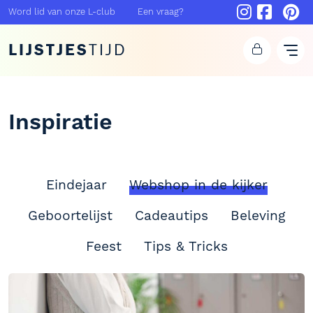
Word lid van onze L-club
Een vraag?
LIJSTJES
TIJD
Inspiratie
Eindejaar
Webshop in de kijker
Geboortelijst
Cadeautips
Beleving
Feest
Tips & Tricks