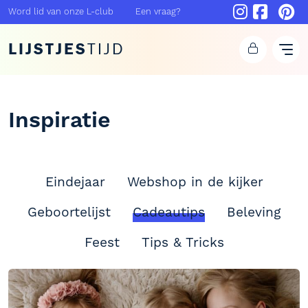
Word lid van onze L-club
Een vraag?
LIJSTJES
TIJD
Inspiratie
Eindejaar
Webshop in de kijker
Geboortelijst
Cadeautips
Beleving
Feest
Tips & Tricks