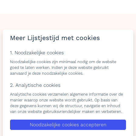
LIJSTJES
TIJD
Meer Lijstjestijd met cookies
Welkom op Lijstjestijd, hét online platform om
1. Noodzakelijke cookies
verlanglijstjes te maken met producten van gelijk welke
webshop.
Noodzakelijke cookies zijn minimaal nodig om de website
goed te laten werken. Indien je deze website gebruikt
aanvaard je deze noodzakelijke cookies.
2. Analytische cookies
Bezoekers
Shops & belevingen
Analytische cookies verzamelen algemene informatie over de
Verlangslijstjes maken
Wat is de L-club
manier waarop onze website wordt gebruikt. Op basis van
Cadeaulijstje
Wordt lid van onze L-club
deze gegevens kunnen wij de structuur, navigatie en inhoud
van onze website gebruiksvriendelijker maken en verbeteren.
personaliseren
Contacteer ons
Contacteer ons
Noodzakelijke cookies accepteren
Over ons