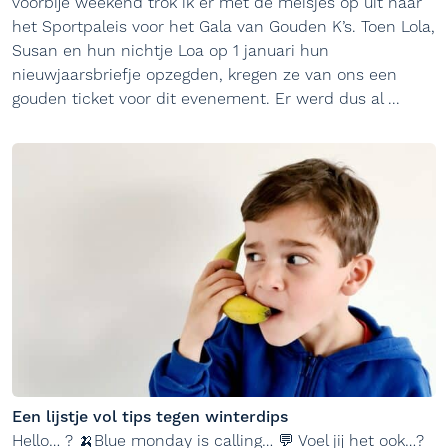
voorbije weekend trok ik er met de meisjes op uit naar
het Sportpaleis voor het Gala van Gouden K’s. Toen Lola,
Susan en hun nichtje Loa op 1 januari hun
nieuwjaarsbriefje opzegden, kregen ze van ons een
gouden ticket voor dit evenement. Er werd dus al ...
Een lijstje vol tips tegen winterdips
Hello… ? 🍌Blue monday is calling… 💬 Voel jij het ook…?