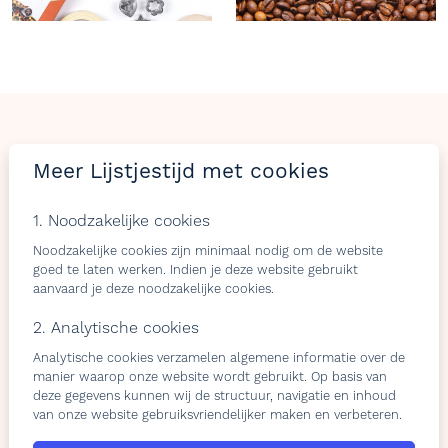
LIJSTJES
TIJD
Meer Lijstjestijd met cookies
Welkom op Lijstjestijd, hét online platform om
1. Noodzakelijke cookies
verlanglijstjes te maken met producten van gelijk welke
webshop.
Noodzakelijke cookies zijn minimaal nodig om de website
goed te laten werken. Indien je deze website gebruikt
aanvaard je deze noodzakelijke cookies.
2. Analytische cookies
Bezoekers
Shops & belevingen
Analytische cookies verzamelen algemene informatie over de
Verlangslijstjes maken
Wat is de L-club
manier waarop onze website wordt gebruikt. Op basis van
deze gegevens kunnen wij de structuur, navigatie en inhoud
Cadeaulijstje
Wordt lid van onze L-club
van onze website gebruiksvriendelijker maken en verbeteren.
personaliseren
Contacteer ons
Contacteer ons