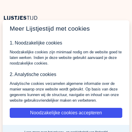
LIJSTJES
TIJD
Meer Lijstjestijd met cookies
Welkom op Lijstjestijd, hét online platform om verlanglijstjes
te maken met producten van gelijk welke webshop.
1. Noodzakelijke cookies
Noodzakelijke cookies zijn minimaal nodig om de website goed te
laten werken. Indien je deze website gebruikt aanvaard je deze
Bezoekers
Shops & belevingen
noodzakelijke cookies.
Verlangslijstjes maken
Wat is de L-club
2. Analytische cookies
Cadeaulijstje
Wordt lid van onze L-club
Analytische cookies verzamelen algemene informatie over de
personaliseren
Contacteer ons
manier waarop onze website wordt gebruikt. Op basis van deze
gegevens kunnen wij de structuur, navigatie en inhoud van onze
Contacteer ons
website gebruiksvriendelijker maken en verbeteren.
Over ons
Noodzakelijke cookies accepteren
Privacy Policy
Algemene-voorwaarden
Lees meer over
het privacy- en cookiebeleid
van lijstjestijd