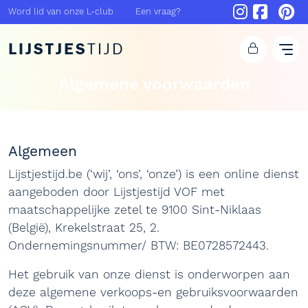
Word lid van onze L-club
Een vraag?
LIJSTJES
TIJD
Algemene voorwaarden
Algemeen
Lijstjestijd.be (‘wij’, ‘ons’, ‘onze’) is een online dienst
aangeboden door Lijstjestijd VOF met
maatschappelijke zetel te 9100 Sint-Niklaas
(België), Krekelstraat 25, 2.
Ondernemingsnummer/ BTW: BE0728572443.
Het gebruik van onze dienst is onderworpen aan
deze algemene verkoops-en gebruiksvoorwaarden