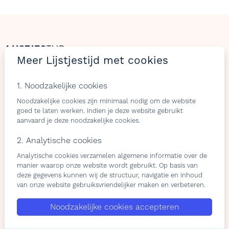
LIJSTJES
TIJD
Meer Lijstjestijd met cookies
Welkom op Lijstjestijd, hét online platform om
verlanglijstjes te maken met producten van gelijk welke
1. Noodzakelijke cookies
webshop.
Noodzakelijke cookies zijn minimaal nodig om de website
goed te laten werken. Indien je deze website gebruikt
aanvaard je deze noodzakelijke cookies.
Bezoekers
Shops & belevingen
2. Analytische cookies
Analytische cookies verzamelen algemene informatie over de
Verlangslijstjes maken
Wat is de L-club
manier waarop onze website wordt gebruikt. Op basis van
Cadeaulijstje
Wordt lid van onze L-club
deze gegevens kunnen wij de structuur, navigatie en inhoud
personaliseren
Contacteer ons
van onze website gebruiksvriendelijker maken en verbeteren.
Contacteer ons
Noodzakelijke cookies accepteren
Over ons