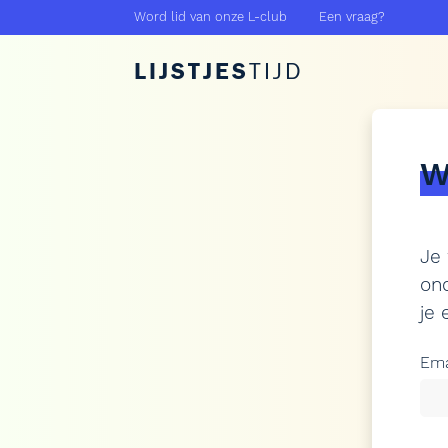
Word lid van onze L-club
Een vraag?
LIJSTJES
TIJD
W
Je
ond
je
Ema