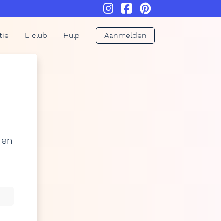
tie
L-club
Hulp
Aanmelden
ren