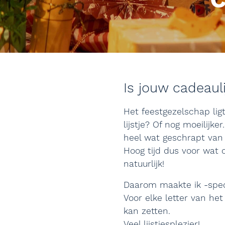
C
Is jouw cadeauli
Het feestgezelschap lig
lijstje? Of nog moeilijk
heel wat geschrapt van d
Hoog tijd dus voor wat 
natuurlijk!
Daarom maakte ik -spec
Voor elke letter van het
kan zetten.
Veel lijstjesplezier!