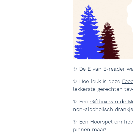
✨ De E van
E-reader
waa
✨ Hoe leuk is deze
Foo
lekkerste gerechten tev
✨ Een
Giftbox van de M
non-alcoholisch drankje
✨ Een
Hoorspel
om helem
pinnen maar!