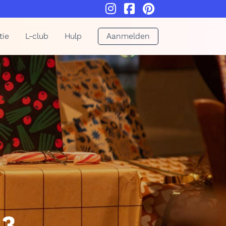
tie
L-club
Hulp
Aanmelden