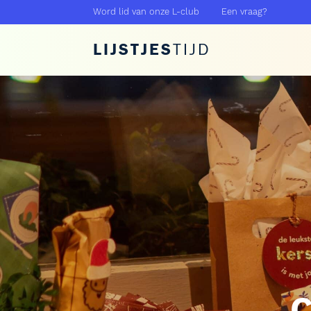
Word lid van onze L-club
Een vraag?
LIJSTJES
TIJD