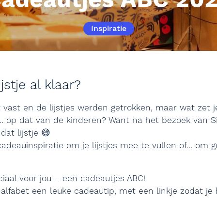
adeautjes ABC 20
Inspiratie
jstje al klaar?
t vast en de lijstjes werden getrokken, maar wat zet j
er… op dat van de kinderen? Want na het bezoek van Si
at lijstje 😅
cadeauinspiratie om je lijstjes mee te vullen of… om
iaal voor jou – een cadeautjes ABC!
 alfabet een leuke cadeautip, met een linkje zodat je 