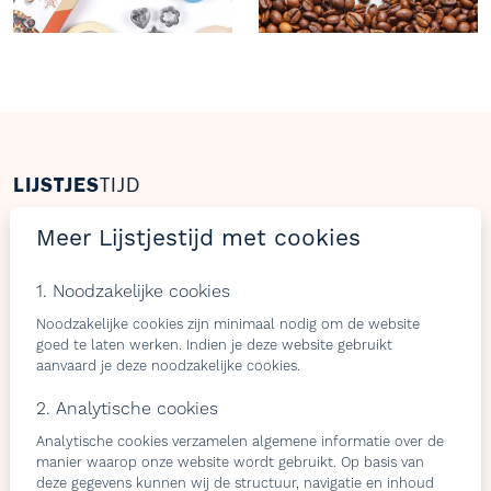
LIJSTJES
TIJD
Welkom op Lijstjestijd, hét online platform om
Meer Lijstjestijd met cookies
verlanglijstjes te maken met producten van gelijk welke
webshop.
1. Noodzakelijke cookies
Noodzakelijke cookies zijn minimaal nodig om de website
goed te laten werken. Indien je deze website gebruikt
aanvaard je deze noodzakelijke cookies.
Bezoekers
Shops & belevingen
2. Analytische cookies
Verlangslijstjes maken
Wat is de L-club
Analytische cookies verzamelen algemene informatie over de
Cadeaulijstje
Wordt lid van onze L-club
manier waarop onze website wordt gebruikt. Op basis van
personaliseren
Contacteer ons
deze gegevens kunnen wij de structuur, navigatie en inhoud