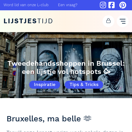
Word lid van onze L-club
Een vraag?
LIJSTJES
TIJD
Tweedehandsshoppen in Brussel:
een lijstje vol hotspots 🥳
Inspiratie
Tips & Tricks
Bruxelles, ma belle 🫶