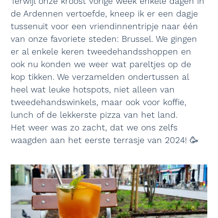
Terwijl onze kroost vorige week enkele dagen in
de Ardennen vertoefde, kneep ik er een dagje
tussenuit voor een vriendinnentripje naar één
van onze favoriete steden: Brussel. We gingen
er al enkele keren tweedehandsshoppen en
ook nu konden we weer wat pareltjes op de
kop tikken. We verzamelden ondertussen al
heel wat leuke hotspots, niet alleen van
tweedehandswinkels, maar ook voor koffie,
lunch of de lekkerste pizza van het land.
Het weer was zo zacht, dat we ons zelfs
waagden aan het eerste terrasje van 2024! 🥳