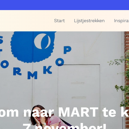
Start
Lijstjestrekken
Inspira
 om naar MART te 