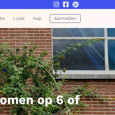
tie
L-club
Hulp
Aanmelden
komen op 6 of