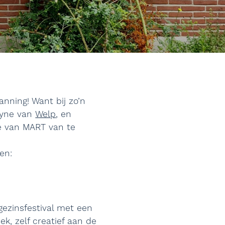
nning! Want bij zo’n
elyne van
Welp
, en
e van MART van te
en:
gezinsfestival met een
ek, zelf creatief aan de