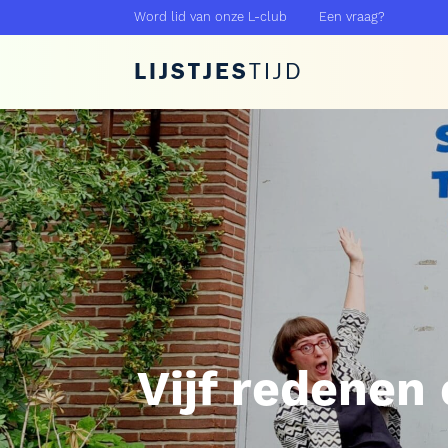
Word lid van onze L-club
Een vraag?
LIJSTJES
TIJD
Vijf redenen