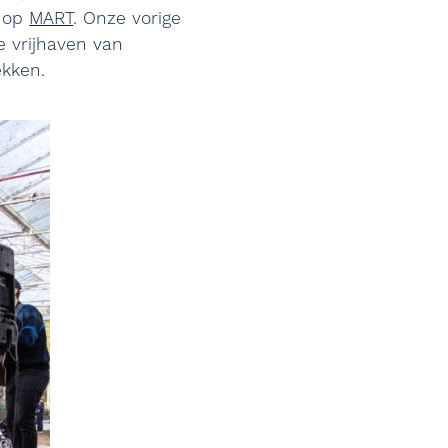
n op
MART
. Onze vorige
e vrijhaven van
ekken.