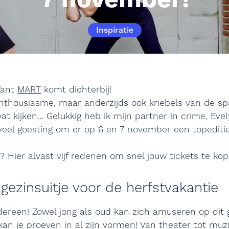
7 november!
Inspiratie
Want
MART
komt dichterbij!
enthousiasme, maar anderzijds ook kriebels van de spa
t kijken… Gelukkig heb ik mijn partner in crime, Ev
veel goesting om er op 6 en 7 november een topediti
e? Hier alvast vijf redenen om snel jouw tickets te kop
gezinsuitje voor de herfstvakantie
dereen! Zowel jong als oud kan zich amuseren op dit 
kan je proeven in al zijn vormen! Van theater tot muzi