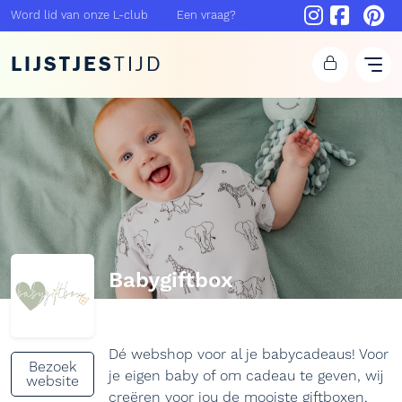
Word lid van onze L-club
Een vraag?
LIJSTJES
TIJD
Babygiftbox
Dé webshop voor al je babycadeaus! Voor
Bezoek
je eigen baby of om cadeau te geven, wij
website
creëren voor jou de mooiste giftboxen,