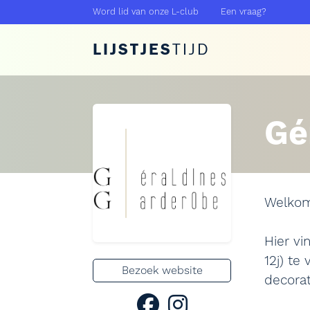
Word lid van onze L-club
Een vraag?
LIJSTJES
TIJD
Gé
Welkom
Hier vi
12j) te
Bezoek website
decorat