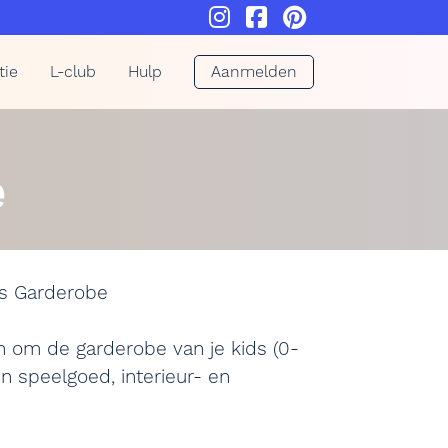
tie
L-club
Hulp
Aanmelden
e
es Garderobe
n om de garderobe van je kids (0-
n speelgoed, interieur- en