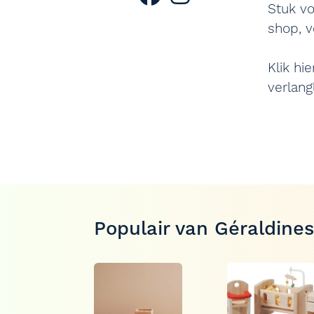
Stuk vo
shop, v
Klik hi
verlangl
Populair van Géraldine