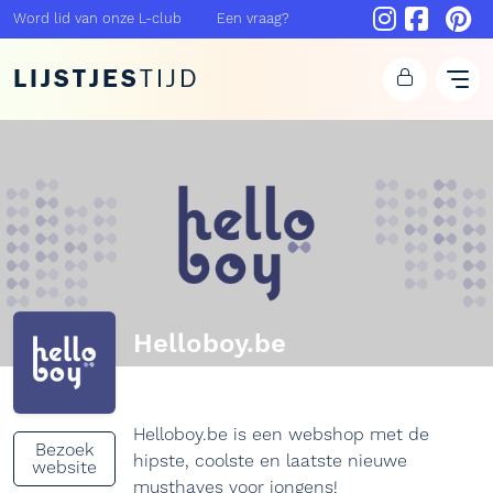
Word lid van onze L-club
Een vraag?
LIJSTJES
TIJD
Helloboy.be
Helloboy.be is een webshop met de
Bezoek
hipste, coolste en laatste nieuwe
website
musthaves voor jongens!