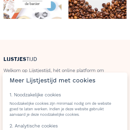
LIJSTJES
TIJD
Welkom op Lijstjestijd, hét online platform om
verlanglijstjes te maken met producten van gelijk welke
Meer Lijstjestijd met cookies
webshop.
1. Noodzakelijke cookies
Noodzakelijke cookies zijn minimaal nodig om de website
Bezoekers
Shops & belevingen
goed te laten werken. Indien je deze website gebruikt
aanvaard je deze noodzakelijke cookies.
Verlangslijstjes maken
Wat is de L-club
2. Analytische cookies
Cadeaulijstje
Wordt lid van onze L-club