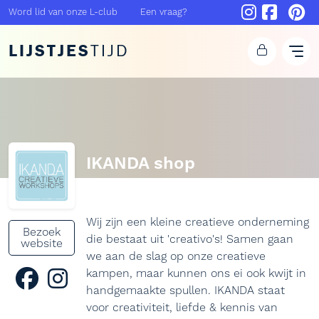
Word lid van onze L-club
Een vraag?
LIJSTJES
TIJD
IKANDA shop
Wij zijn een kleine creatieve onderneming
Bezoek
die bestaat uit 'creativo's! Samen gaan
website
we aan de slag op onze creatieve
kampen, maar kunnen ons ei ook kwijt in
handgemaakte spullen. IKANDA staat
voor creativiteit, liefde & kennis van