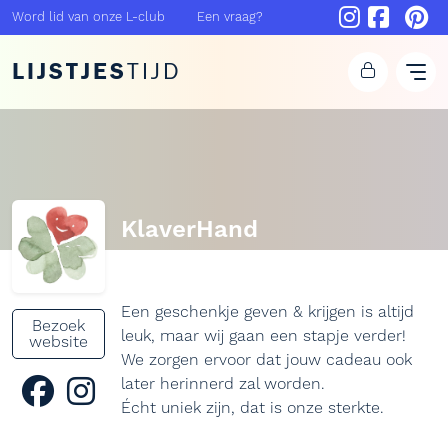
Word lid van onze L-club
Een vraag?
LIJSTJES
TIJD
KlaverHand
Een geschenkje geven & krijgen is altijd
Bezoek
leuk, maar wij gaan een stapje verder!
website
We zorgen ervoor dat jouw cadeau ook
later herinnerd zal worden.
Écht uniek zijn, dat is onze sterkte.