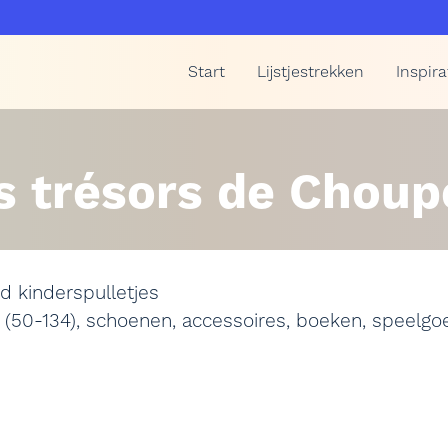
Start
Lijstjestrekken
Inspira
s trésors de Choup
d kinderspulletjes
 (50-134), schoenen, accessoires, boeken, speelgo