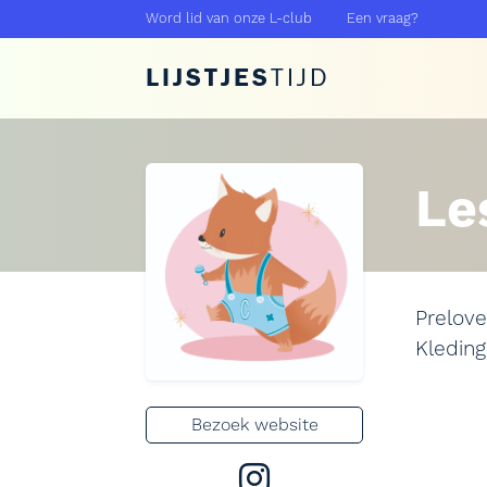
Word lid van onze L-club
Een vraag?
LIJSTJES
TIJD
Le
Prelove
Kleding
Bezoek website