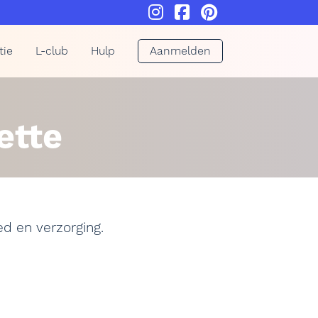
tie
L-club
Hulp
Aanmelden
ette
ed en verzorging.