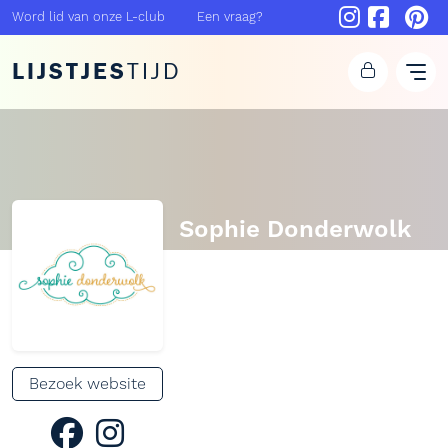
Word lid van onze L-club
Een vraag?
LIJSTJES
TIJD
Sophie Donderwolk
Bezoek website