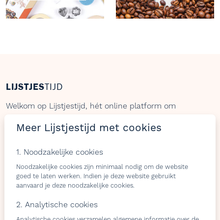
LIJSTJES
TIJD
Welkom op Lijstjestijd, hét online platform om
verlanglijstjes te maken met producten van gelijk welke
Meer Lijstjestijd met cookies
webshop.
1. Noodzakelijke cookies
Noodzakelijke cookies zijn minimaal nodig om de website
Bezoekers
Shops & belevingen
goed te laten werken. Indien je deze website gebruikt
aanvaard je deze noodzakelijke cookies.
Verlangslijstjes maken
Wat is de L-club
Cadeaulijstje
Wordt lid van onze L-club
2. Analytische cookies
personaliseren
Contacteer ons
Analytische cookies verzamelen algemene informatie over de