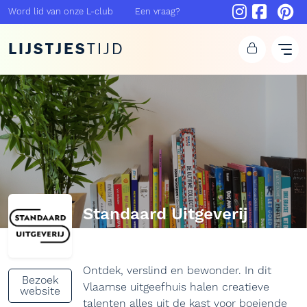
Word lid van onze L-club
Een vraag?
LIJSTJES
TIJD
Standaard Uitgeverij
Ontdek, verslind en bewonder. In dit
Bezoek
Vlaamse uitgeefhuis halen creatieve
website
talenten alles uit de kast voor boeiende