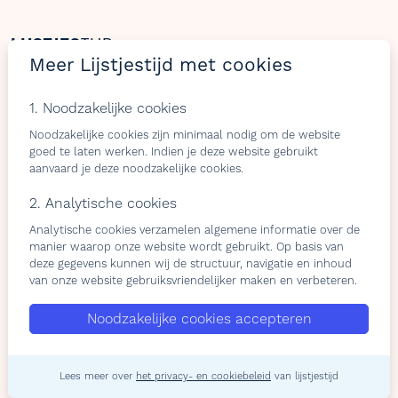
LIJSTJES
TIJD
Meer Lijstjestijd met cookies
Welkom op Lijstjestijd, hét online platform om
verlanglijstjes te maken met producten van gelijk welke
1. Noodzakelijke cookies
webshop.
Noodzakelijke cookies zijn minimaal nodig om de website
goed te laten werken. Indien je deze website gebruikt
aanvaard je deze noodzakelijke cookies.
Bezoekers
Shops & belevingen
2. Analytische cookies
Analytische cookies verzamelen algemene informatie over de
Verlangslijstjes maken
Wat is de L-club
manier waarop onze website wordt gebruikt. Op basis van
Cadeaulijstje
Wordt lid van onze L-club
deze gegevens kunnen wij de structuur, navigatie en inhoud
personaliseren
Contacteer ons
van onze website gebruiksvriendelijker maken en verbeteren.
Contacteer ons
Noodzakelijke cookies accepteren
Over ons
Privacy Policy
Lees meer over
het privacy- en cookiebeleid
van lijstjestijd