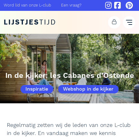
Word lid van onze L-club
Een vraag?
LIJSTJES
TIJD
In de kijker: les Cabanes d’Ostende
Inspiratie
Webshop in de kijker
Regelmatig zetten wij de leden van onze L-club
in de kijker. En vandaag maken we kennis