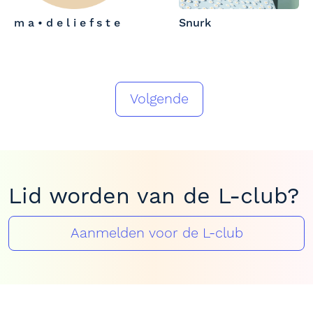
m a • d e l i e f s t e
Snurk
Volgende
Lid worden van de L-club?
Aanmelden voor de L-club