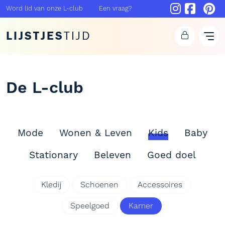
Word lid van onze L-club
Een vraag?
LIJSTJES
TIJD
De L-club
Mode
Wonen & Leven
Kids
Baby
Stationary
Beleven
Goed doel
Kledij
Schoenen
Accessoires
Speelgoed
Kamer