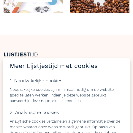
LIJSTJES
TIJD
Meer Lijstjestijd met cookies
Welkom op Lijstjestijd, hét online platform om
verlanglijstjes te maken met producten van gelijk welke
webshop.
1. Noodzakelijke cookies
Noodzakelijke cookies zijn minimaal nodig om de website
goed te laten werken. Indien je deze website gebruikt
aanvaard je deze noodzakelijke cookies.
Bezoekers
Shops & belevingen
2. Analytische cookies
Verlangslijstjes maken
Wat is de L-club
Analytische cookies verzamelen algemene informatie over de
Cadeaulijstje
Wordt lid van onze L-club
manier waarop onze website wordt gebruikt. Op basis van
personaliseren
Contacteer ons
deze gegevens kunnen wij de structuur, navigatie en inhoud