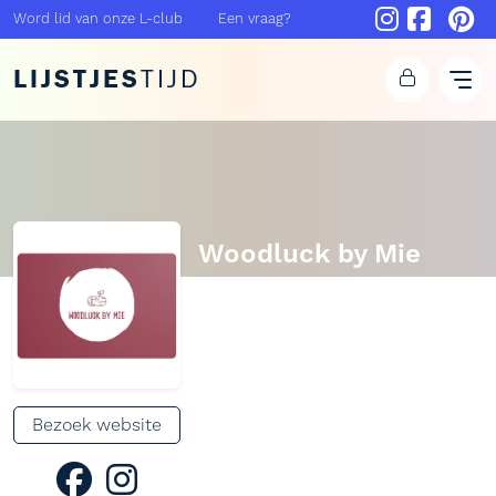
Word lid van onze L-club
Een vraag?
LIJSTJES
TIJD
Woodluck by Mie
Bezoek website