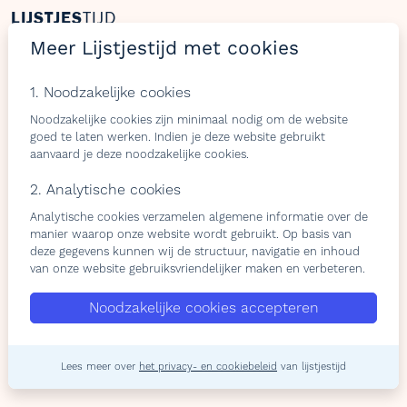
LIJSTJES
TIJD
Meer Lijstjestijd met cookies
Welkom op Lijstjestijd, hét online platform om
verlanglijstjes te maken met producten van gelijk welke
1. Noodzakelijke cookies
webshop.
Noodzakelijke cookies zijn minimaal nodig om de website
goed te laten werken. Indien je deze website gebruikt
aanvaard je deze noodzakelijke cookies.
Bezoekers
Shops & belevingen
2. Analytische cookies
Verlangslijstjes maken
Wat is de L-club
Analytische cookies verzamelen algemene informatie over de
Cadeaulijstje
Wordt lid van onze L-club
manier waarop onze website wordt gebruikt. Op basis van
deze gegevens kunnen wij de structuur, navigatie en inhoud
personaliseren
Contacteer ons
van onze website gebruiksvriendelijker maken en verbeteren.
Contacteer ons
Noodzakelijke cookies accepteren
Over ons
Privacy Policy
Lees meer over
het privacy- en cookiebeleid
van lijstjestijd
Algemene-voorwaarden