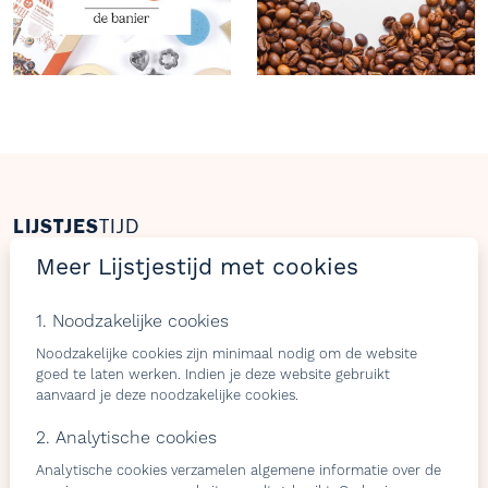
LIJSTJES
TIJD
Meer Lijstjestijd met cookies
Welkom op Lijstjestijd, hét online platform om
verlanglijstjes te maken met producten van gelijk welke
1. Noodzakelijke cookies
webshop.
Noodzakelijke cookies zijn minimaal nodig om de website
goed te laten werken. Indien je deze website gebruikt
aanvaard je deze noodzakelijke cookies.
Bezoekers
Shops & belevingen
2. Analytische cookies
Verlangslijstjes maken
Wat is de L-club
Analytische cookies verzamelen algemene informatie over de
Cadeaulijstje
Wordt lid van onze L-club