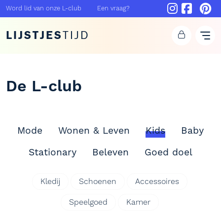
Word lid van onze L-club
Een vraag?
LIJSTJES
TIJD
De L-club
Mode
Wonen & Leven
Kids
Baby
Stationary
Beleven
Goed doel
Kledij
Schoenen
Accessoires
Speelgoed
Kamer