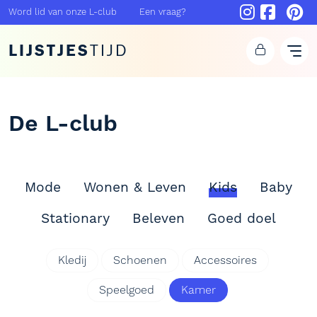
Word lid van onze L-club
Een vraag?
LIJSTJES
TIJD
De L-club
Mode
Wonen & Leven
Kids
Baby
Stationary
Beleven
Goed doel
Kledij
Schoenen
Accessoires
Speelgoed
Kamer