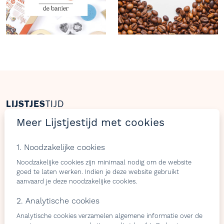
LIJSTJES
TIJD
Meer Lijstjestijd met cookies
Welkom op Lijstjestijd, hét online platform om
verlanglijstjes te maken met producten van gelijk welke
1. Noodzakelijke cookies
webshop.
Noodzakelijke cookies zijn minimaal nodig om de website
goed te laten werken. Indien je deze website gebruikt
aanvaard je deze noodzakelijke cookies.
Bezoekers
Shops & belevingen
2. Analytische cookies
Verlangslijstjes maken
Wat is de L-club
Analytische cookies verzamelen algemene informatie over de
Cadeaulijstje
Wordt lid van onze L-club