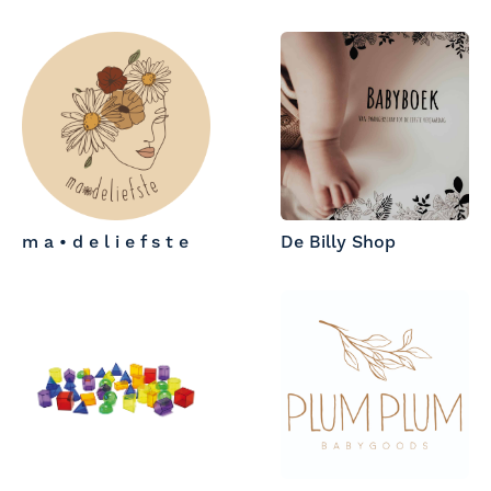
m a • d e l i e f s t e
De Billy Shop