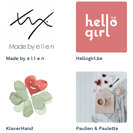
Made by e l l e n
Hellogirl.be
KlaverHand
Paulien & Paulette