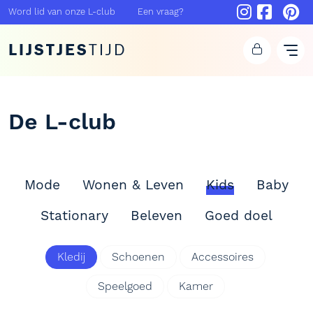
Word lid van onze L-club
Een vraag?
LIJSTJES
TIJD
De L-club
Mode
Wonen & Leven
Kids
Baby
Stationary
Beleven
Goed doel
Kledij
Schoenen
Accessoires
Speelgoed
Kamer