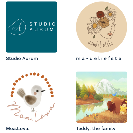
Studio Aurum
m a • d e l i e f s t e
Moa.Lova.
Teddy, the family