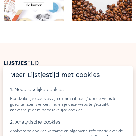
LIJSTJES
TIJD
Meer Lijstjestijd met cookies
Welkom op Lijstjestijd, hét online platform om
verlanglijstjes te maken met producten van gelijk welke
1. Noodzakelijke cookies
webshop.
Noodzakelijke cookies zijn minimaal nodig om de website
goed te laten werken. Indien je deze website gebruikt
aanvaard je deze noodzakelijke cookies.
Bezoekers
Shops & belevingen
2. Analytische cookies
Verlangslijstjes maken
Wat is de L-club
Analytische cookies verzamelen algemene informatie over de
Cadeaulijstje
Wordt lid van onze L-club